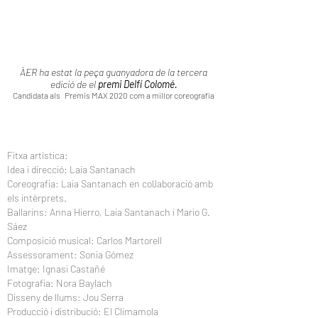
ÀER ha estat la peça guanyadora de la tercera
edició de el
premi Delfí Colomé.
Candidata als
Premis MAX 2020 com a millor coreografia
Fitxa artística:
Idea i direcció: Laia Santanach
Coreografia: Laia Santanach en col·laboració amb
els intèrprets.
Ballarins: Anna Hierro, Laia Santanach i Mario G.
Sáez
Composició musical: Carlos Martorell
Assessorament: Sonia Gómez
Imatge: Ignasi Castañé
Fotografia: Nora Baylach
Disseny de llums: Jou Serra
Producció i distribució: El Climamola