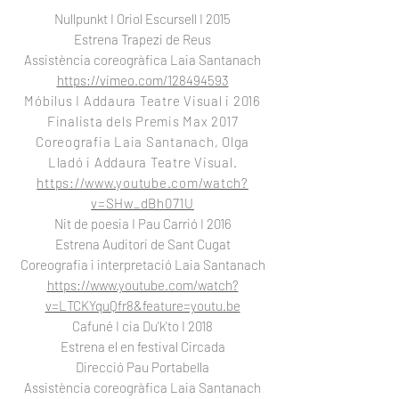
Nullpunkt I Oriol Escursell I 2015
Estrena Trapezi de Reus
Assistència coreogràfica Laia Santanach
https://vimeo.com/128494593
Móbilus I Addaura Teatre Visual i 2016
Finalista dels Premis Max 2017
Coreografia Laia Santanach, Olga
Lladó i Addaura Teatre Visual.
https://www.youtube.com/watch?
v=SHw_dBh071U
Nit de poesia I Pau Carrió I 2016
Estrena Auditori de Sant Cugat
Coreografia i interpretació Laia Santanach
https://www.youtube.com/watch?
v=LTCKYquQfr8&feature=youtu.be
Cafuné I cia Du'k'to I 2018
Estrena el en festival Circada
Direcció Pau Portabella
Assistència coreogràfica Laia Santanach