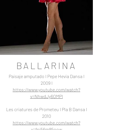
BALLARINA
Paisaje amputado I Pepe Hevia Dansa I
2009 I
https://www.youtube.com/watch?
v=NhwdJy6OMPI
Les criatures de Prometeu I Pla B Dansa I
2010
https://www.youtube.com/watch?
v=fpi56m85oow