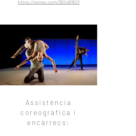
https://vimeo.com/382481803
Assistència
coreogràfica i
encàrrecs: