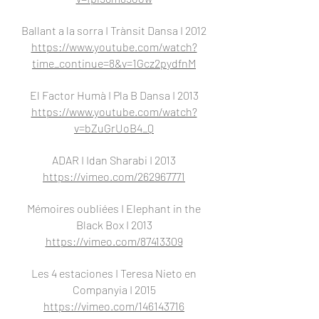
Ballant a la sorra I Trànsit Dansa I 2012
https://www.youtube.com/watch?
time_continue=8&v=1Gcz2pydfnM
El Factor Humà I Pla B Dansa I 2013
https://www.youtube.com/watch?
v=bZuGrUoB4_Q
ADAR I Idan Sharabi I 2013
https://vimeo.com/262967771
Mémoires oubliées I Elephant in the
Black Box I 2013
https://vimeo.com/87413309
Les 4 estaciones I Teresa Nieto en
Companyia I 2015
https://vimeo.com/146143716