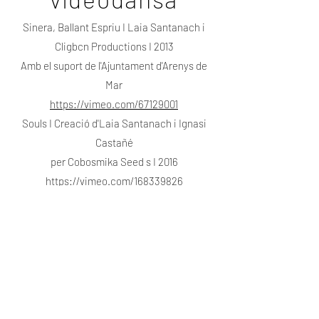
Sinera, Ballant Espriu I Laia Santanach i
Cligbcn Productions I 2013
Amb el suport de l'Ajuntament d'Arenys de
Mar
https://vimeo.com/67129001
Souls I Creació d'Laia Santanach i Ignasi
Castañé
per Cobosmika Seed s I 2016
https://vimeo.com/168339826
YZ I Creació Laia Santanach, Gisela Creus i
Cligbcn Productions I 2017
https://vimeo.com/223502362
Now I Creació d'Laia Santanach i Ignasi
Castañé per Cobosmika Seed s I
2017 I Premi suport a la creació al festival
Mit 's 2017