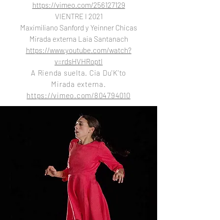
https://vimeo.com/256127129
VIENTRE I 2021
Maximiliano Sanford y Yeinner Chicas
Mirada externa Laia Santanach
https://www.youtube.com/watch?
v=rdsHVHRoptI
A Rienda suelta. Cia Du'K'to
Mirada externa.
https://vimeo.com/804794010