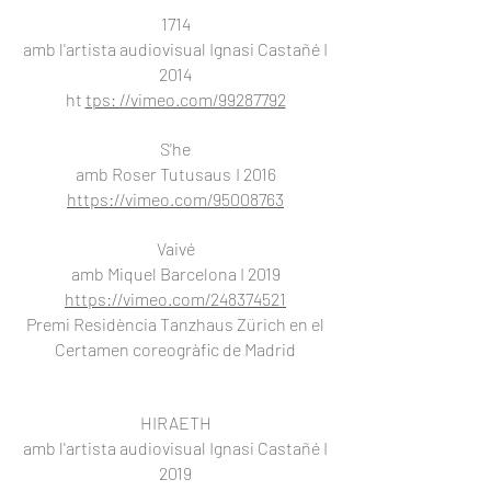
1714
amb l'artista audiovisual Ignasi Castañé I
2014
ht
tps: //vimeo.com/99287792
S'he
amb Roser Tutusaus
I 2016
https://vimeo.com/95008763
Vaivé
amb Miquel Barcelona I 2019
https://vimeo.com/248374521
Premi Residència Tanzhaus Zürich en el
Certamen coreogràfic de Madrid
HIRAETH
amb l'artista audiovisual Ignasi Castañé I
2019