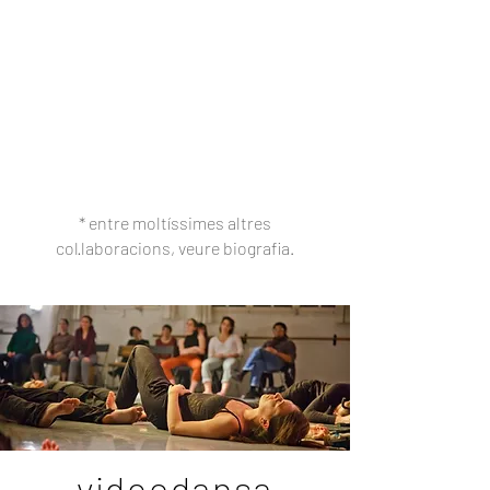
* entre moltíssimes altres
col·laboracions, veure biografia.
videodansa